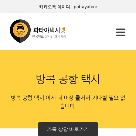
콘
카카오톡 아이디 : pattayatour
텐
츠
로
건
너
뛰
기
방콕 공항 택시
방콕 공항 택시 이제 더 이상 줄서서 기다릴 필요 없
습니다.
카톡 상담 바로가기