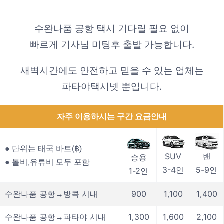
수완나품 공항 택시 기다릴 필요 없이
빠르게 기사님 미팅후 출발 가능합니다.
새벽시간에도 안전하고 믿을 수 있는 업체는
파타야택시넷 뿐입니다.
자주 이용하시는 구간 요금안내
● 단위는 태국 바트(฿)
SUV
밴
승용
● 톨비,유류비 모두 포함
3-4인
5-9인
1-2인
수완나품 공항→방콕 시내
900
1,100
1,400
수완나품 공항→파타야 시내
1,300
1,600
2,100