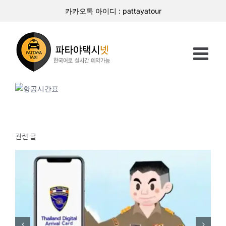
콘
카카오톡 아이디 : pattayatour
텐
츠
로
건
너
뛰
기
관련 글